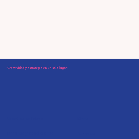
¡Creatividad y estrategia en un solo lugar!
Nuestras políticas
Menu
Términos y condiciones
Servicios